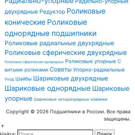
Радиально-упорные
Радильно-упорные
Роликовые
двухрядные
Редуктор
Роликовые
конические
однорядные подшипники
Роликовые радиальные двухрядные
Роликовые сферические двухрядные
Роликовые упорные
С
Роликовые сферические однорядные
Советы
витыми роликами
Упорно-радиальные
Шариковые двухрядные
Шайбы
Уход
Шариковые однорядные
Шариковые
упорные
Шариковые четырехрядные
новинки
Copyright © 2026 Подшипники в России. Все права
защищены.
Найти: