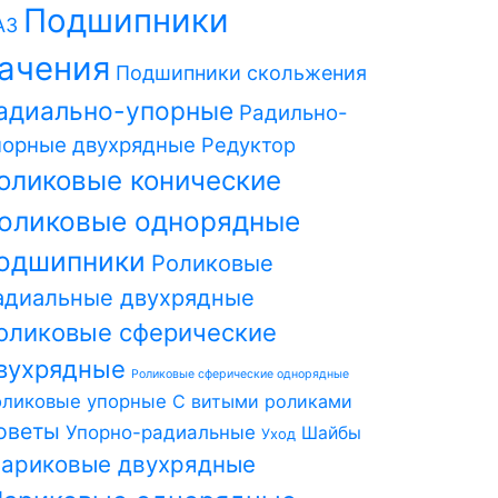
Подшипники
АЗ
ачения
Подшипники скольжения
адиально-упорные
Радильно-
порные двухрядные
Редуктор
оликовые конические
оликовые однорядные
одшипники
Роликовые
адиальные двухрядные
оликовые сферические
вухрядные
Роликовые сферические однорядные
оликовые упорные
С витыми роликами
оветы
Упорно-радиальные
Шайбы
Уход
ариковые двухрядные