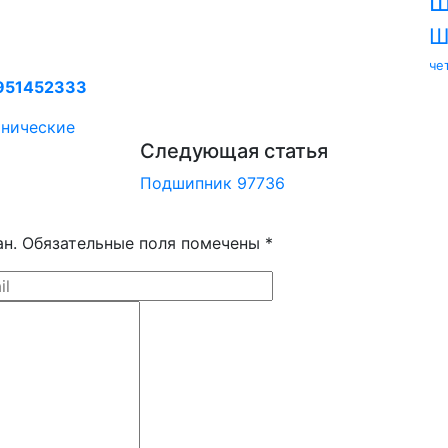
Ш
Ш
че
951452333
онические
Следующая статья
Подшипник 97736
ан. Обязательные поля помечены *