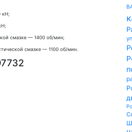
В
 кН;
к
кН;
Р
кой смазке — 1400 об/мин;
у
Р
тической смазке — 1100 об/мин.
Р
97732
п
р
Р
д
Р
С
Ш