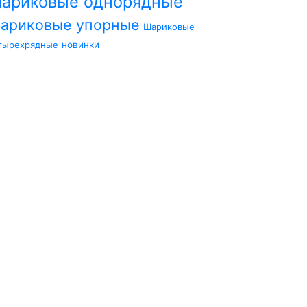
ариковые однорядные
ариковые упорные
Шариковые
тырехрядные
новинки