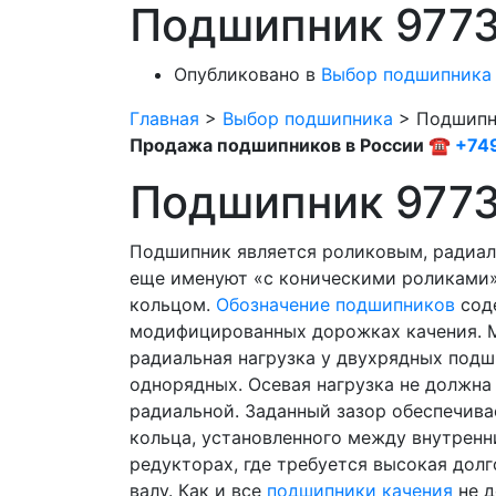
Подшипник 977
Опубликовано в
Выбор подшипника
Главная
>
Выбор подшипника
>
Подшипн
Продажа подшипников в России ☎
+74
Подшипник 977
Подшипник является роликовым, радиал
еще именуют «с коническими роликами»
кольцом.
Обозначение подшипников
сод
модифицированных дорожках качения. М
радиальная нагрузка у двухрядных подши
однорядных. Осевая нагрузка не должна
радиальной. Заданный зазор обеспечив
кольца, установленного между внутренн
редукторах, где требуется высокая дол
валу. Как и все
подшипники качения
не д