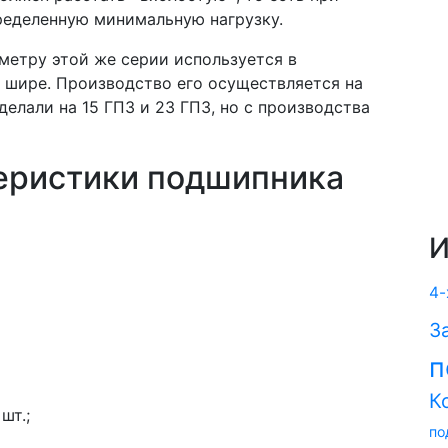
ределенную минимальную нагрузку.
аметру этой же серии используется в
шире. Производство его осуществляется на
елали на 15 ГПЗ и 23 ГПЗ, но с производства
еристики подшипника
И
4-
З
п
К
шт.;
по