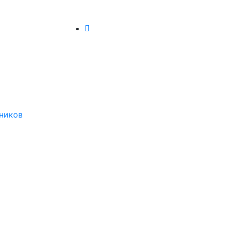
ников