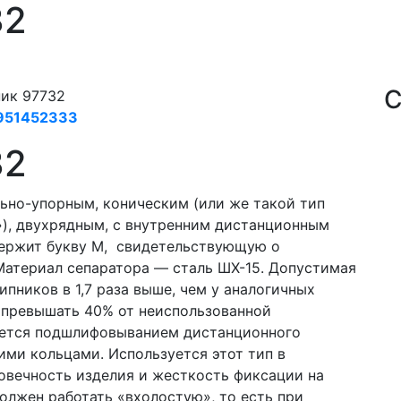
32
С
ик 97732
951452333
32
ьно-упорным, коническим (или же такой тип
), двухрядным, с внутренним дистанционным
ержит букву М, свидетельствующую о
атериал сепаратора — сталь ШХ-15. Допустимая
пников в 1,7 раза выше, чем у аналогичных
 превышать 40% от неиспользованной
ается подшлифовыванием дистанционного
ими кольцами. Используется этот тип в
говечность изделия и жесткость фиксации на
олжен работать «вхолостую», то есть при