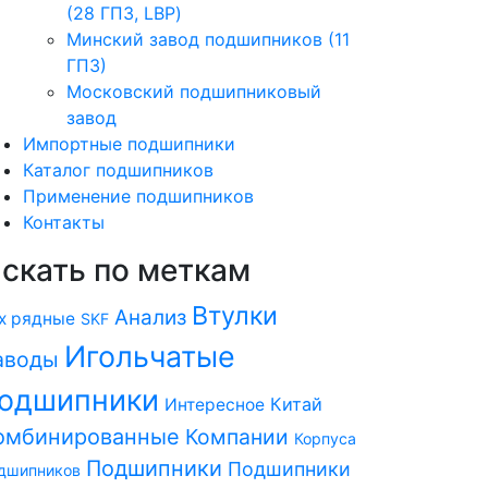
(28 ГПЗ, LBP)
Минский завод подшипников (11
ГПЗ)
Московский подшипниковый
завод
Импортные подшипники
Каталог подшипников
Применение подшипников
Контакты
скать по меткам
Втулки
Анализ
х рядные
SKF
Игольчатые
аводы
одшипники
Китай
Интересное
омбинированные
Компании
Корпуса
Подшипники
Подшипники
дшипников