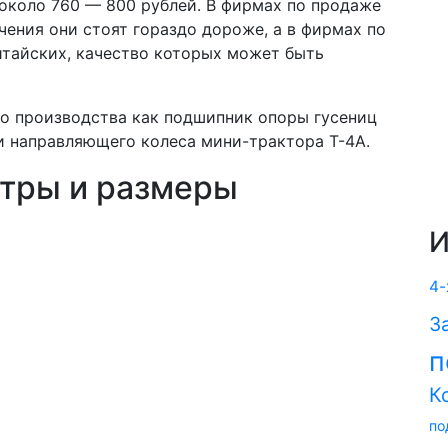
около 760 — 800 рублей. В фирмах по продаже
чения они стоят гораздо дороже, а в фирмах по
итайских, качество которых может быть
го производства как подшипник опоры гусениц
 и направляющего колеса мини-трактора Т-4А.
тры и размеры
И
4-
З
п
К
по