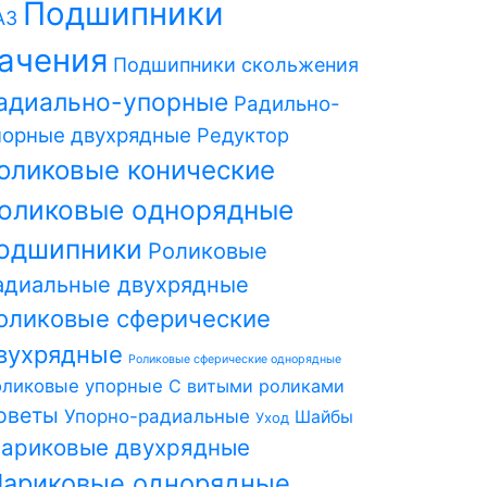
Подшипники
АЗ
ачения
Подшипники скольжения
адиально-упорные
Радильно-
порные двухрядные
Редуктор
оликовые конические
оликовые однорядные
одшипники
Роликовые
адиальные двухрядные
оликовые сферические
вухрядные
Роликовые сферические однорядные
оликовые упорные
С витыми роликами
оветы
Упорно-радиальные
Шайбы
Уход
ариковые двухрядные
ариковые однорядные