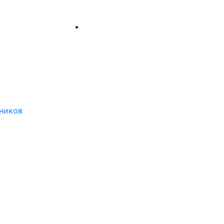
ников