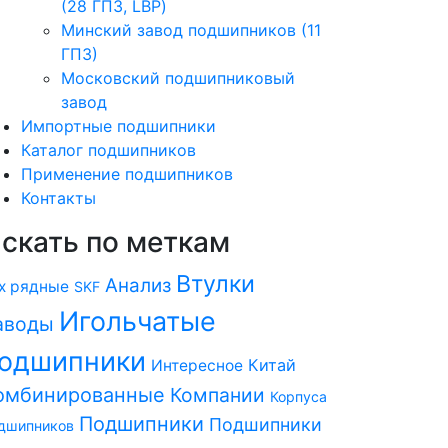
(28 ГПЗ, LBP)
Минский завод подшипников (11
ГПЗ)
Московский подшипниковый
завод
Импортные подшипники
Каталог подшипников
Применение подшипников
Контакты
скать по меткам
Втулки
Анализ
х рядные
SKF
Игольчатые
аводы
одшипники
Китай
Интересное
омбинированные
Компании
Корпуса
Подшипники
Подшипники
дшипников