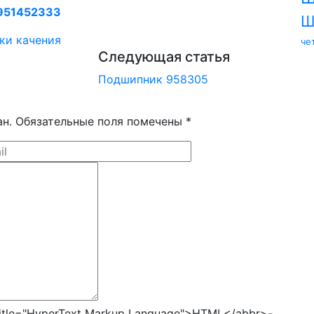
951452333
Ш
ки качения
че
Следующая статья
Подшипник 958305
ан. Обязательные поля помечены *
tle="HyperText Markup Language">HTML</abbr>-