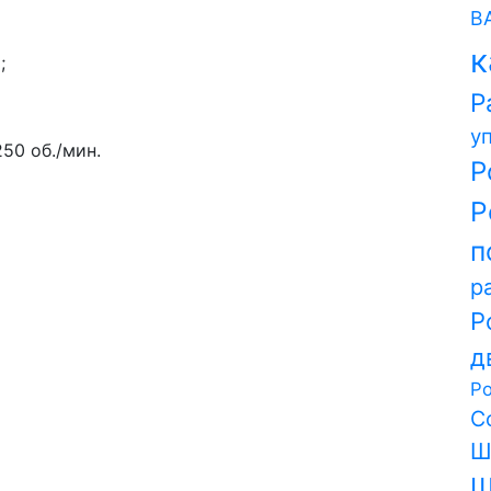
В
к
;
Р
у
50 об./мин.
Р
Р
п
р
Р
д
Р
С
Ш
Ш