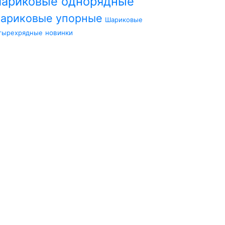
ариковые однорядные
ариковые упорные
Шариковые
тырехрядные
новинки