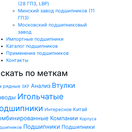
(28 ГПЗ, LBP)
Минский завод подшипников (11
ГПЗ)
Московский подшипниковый
завод
Импортные подшипники
Каталог подшипников
Применение подшипников
Контакты
скать по меткам
Втулки
Анализ
х рядные
SKF
Игольчатые
аводы
одшипники
Китай
Интересное
омбинированные
Компании
Корпуса
Подшипники
Подшипники
дшипников