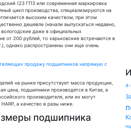
одский (23 ГПЗ или современная маркировка
лный цикл производства, специализируются на
тличается высоким качеством, при этом
ественно дешевле (начали выпускаться недавно,
ли вологодские даже в официальных
не от 200 рублей, то харьковские встречаются в
.), однако распространены они еще очень
ствляющих продажу подшипников напрямую с
И
делий на рынке присутствует масса продукции,
4-
я цена, подшипники производятся в Китае, а
З
оссийского производителя, или их могут
 HARP, а качество в разы ниже.
п
азмеры подшипника
К
по