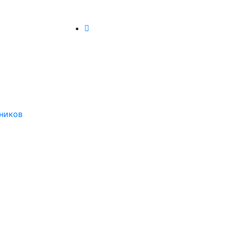
ников