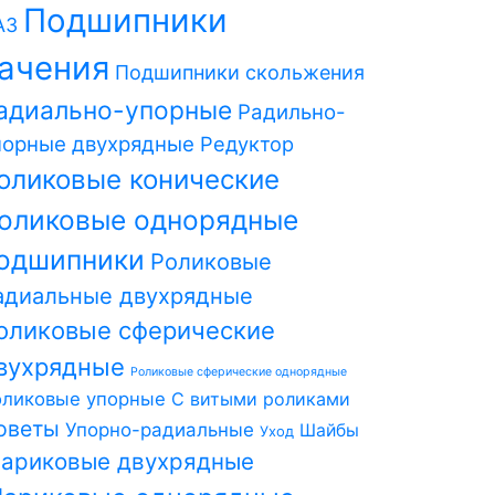
Подшипники
АЗ
ачения
Подшипники скольжения
адиально-упорные
Радильно-
порные двухрядные
Редуктор
оликовые конические
оликовые однорядные
одшипники
Роликовые
адиальные двухрядные
оликовые сферические
вухрядные
Роликовые сферические однорядные
оликовые упорные
С витыми роликами
оветы
Упорно-радиальные
Шайбы
Уход
ариковые двухрядные