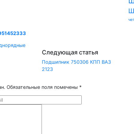
Ш
Ш
че
951452333
днорядные
Следующая статья
Подшипник 750306 КПП ВАЗ
2123
ан. Обязательные поля помечены *