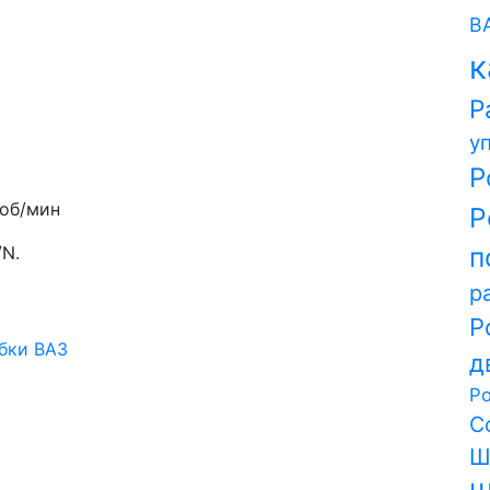
В
к
Р
у
Р
об/мин
Р
п
/N.
р
Р
д
Р
С
Ш