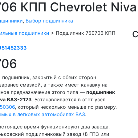
06 КПП Chevrolet Niva
дшипники
,
Выбор подшипника
С
ильные подшипники
>
Подшипник 750706 КПП
951452333
706
подшипник, закрытый с обеих сторон
заранее смазкой, а также имеет канавку на
нное предназначение этого типа —
подшипник
iva ВАЗ-2123
. Устанавливается в этот узел
50306
, который несколько меньше по размеру.
емых в легковых автомобилях ВАЗ
.
астоящее время функционируют два завода,
рьковский подшипниковый завод (8 ГПЗ или