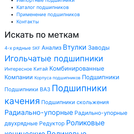
Каталог подшипников
Применение подшипников
Контакты
Искать по меткам
Втулки
Заводы
Анализ
4-х рядные
SKF
Игольчатые подшипники
Комбинированные
Китай
Интересное
Компании
Подшипники
Корпуса подшипников
Подшипники
Подшипники ВАЗ
качения
Подшипники скольжения
Радиально-упорные
Радильно-упорные
Роликовые
двухрядные
Редуктор
Роликовые
конические