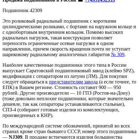
Подшипник 42309
Это роликовый радиальный подшипник с короткими
цилиндрическими роликами, с бортами на наружном кольце и
с однобортовым внутренним кольцом. Помимо высоких
радиальных нагрузок, такая конструкция позволяет
переносить ограниченные осевые нагрузки в одном
направлении, причем скорость вращения почти не уступает
шариковому радиальному аналогичных габаритов
№ 309
.
Наиболее качественные подшипники этого типа в России
выпускает Саратовский подшипниковый завод (клеймо SPZ),
модификация с сепаратором из латуни (ЛМ). Для покупки
следует обращаться к
представителям завода
(а если точнее, то
ЕПК) в Вашем регионе. Стоимость составит 900 — 950
рублей. Другие производители — 10 ГПЗ (Ростов-на-Дону)
(тоже довольно неплохие подшипники, которые значительно
дешевле, так как сепараторы устанавливаются стальные),
СПЗ-4 (собирают готовые изделия из комплектующих,
произведенных в КНР).
По международной системе обозначений, принятой во всех
странах кроме стран бывшего СССР, номер этого подшипника
—
NJ309
. В продаже встречаются изделия большинства