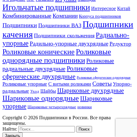
Игольчатые подшипники
Интересное
Китай
Комбинированные
Компании
Корпуса подшипников
Подшипники
Подшипники
Подшипники ВАЗ
качения
Радиально-
Подшипники скольжения
упорные
Радильно-упорные двухрядные
Редуктор
Роликовые конические
Роликовые
однорядные подшипники
Роликовые
Роликовые
радиальные двухрядные
сферические двухрядные
Роликовые сферические однорядные
Советы
Роликовые упорные
Упорно-
С витыми роликами
Шариковые двухрядные
радиальные
Шайбы
Уход
Шариковые однорядные
Шариковые
упорные
Шариковые четырехрядные
новинки
Copyright © 2026 Подшипники в России. Все права
защищены.
Найти:
Закрыть