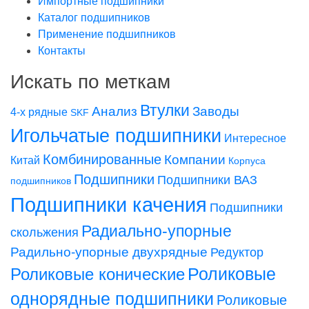
Импортные подшипники
Каталог подшипников
Применение подшипников
Контакты
Искать по меткам
Втулки
Заводы
Анализ
4-х рядные
SKF
Игольчатые подшипники
Интересное
Комбинированные
Компании
Китай
Корпуса
Подшипники
Подшипники ВАЗ
подшипников
Подшипники качения
Подшипники
Радиально-упорные
скольжения
Радильно-упорные двухрядные
Редуктор
Роликовые конические
Роликовые
однорядные подшипники
Роликовые