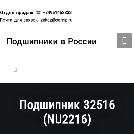
Перейти
к
Отдел продаж:
+74951452333
содержимому
Почта для заявок:
zakaz@samip.ru
Подшипники в России
Подшипник 32516
(NU2216)