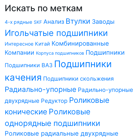
Искать по меткам
Втулки
Заводы
Анализ
4-х рядные
SKF
Игольчатые подшипники
Комбинированные
Китай
Интересное
Компании
Подшипники
Корпуса подшипников
Подшипники
Подшипники ВАЗ
качения
Подшипники скольжения
Радиально-упорные
Радильно-упорные
Роликовые
двухрядные
Редуктор
Роликовые
конические
однорядные подшипники
Роликовые радиальные двухрядные