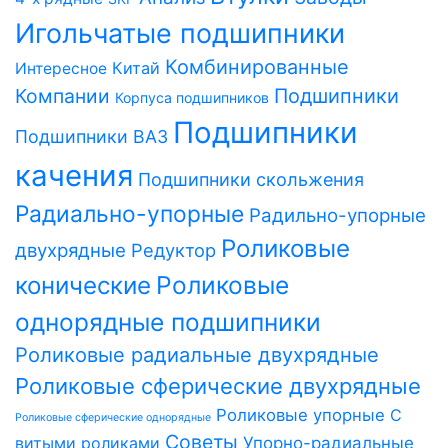
Игольчатые подшипники
Комбинированные
Китай
Интересное
Компании
Подшипники
Корпуса подшипников
Подшипники
Подшипники ВАЗ
качения
Подшипники скольжения
Радиально-упорные
Радильно-упорные
Роликовые
двухрядные
Редуктор
Роликовые
конические
однорядные подшипники
Роликовые радиальные двухрядные
Роликовые сферические двухрядные
Роликовые упорные
С
Роликовые сферические однорядные
Советы
витыми роликами
Упорно-радиальные