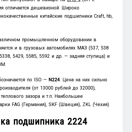
ция отличается дешевизной. Широко
окачественные китайские подшипники Craft, hb,
различном промышленном оборудовании в
яется и в грузовых автомобилях МАЗ (537, 538
5338, 5429, 5585, 5592 и др. — задняя ступица) и
0М.
бозначается по ISO —
N224
. Цена на них сильно
роизводителя (от 13000 рублей до 32000),
 теплового зазора и т.п. Наибольшее
рки FAG (Германия), SKF (Швеция), ZKL (Чехия).
ика
подшипника 2224