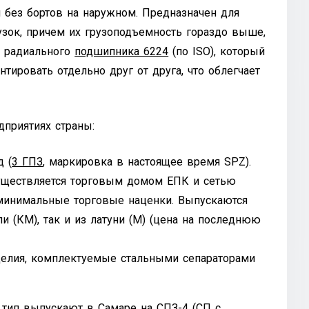
 без бортов на наружном. Предназначен для
узок, причем их грузоподъемность гораздо выше,
о радиального
подшипника 6224
(по ISO), который
тировать отдельно друг от друга, что облегчает
дприятиях страны:
 (
3 ГПЗ
, маркировка в настоящее время SPZ).
уществляется торговым домом ЕПК и сетью
минимальные торговые наценки. Выпускаются
и (КМ), так и из латуни (М) (цена на последнюю
делия, комплектуемые стальными сепараторами
 тип выпускают в Самаре на
СПЗ-4
(СП с