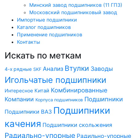
Минский завод подшипников (11 ГПЗ)
Московский подшипниковый завод
Импортные подшипники
Каталог подшипников
Применение подшипников
Контакты
Искать по меткам
Втулки
Заводы
Анализ
4-х рядные
SKF
Игольчатые подшипники
Комбинированные
Китай
Интересное
Компании
Подшипники
Корпуса подшипников
Подшипники
Подшипники ВАЗ
качения
Подшипники скольжения
Радиально-упорные
Радильно-упорные