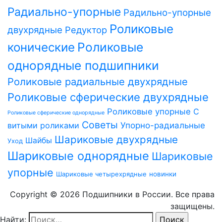
Радиально-упорные
Радильно-упорные
Роликовые
двухрядные
Редуктор
Роликовые
конические
однорядные подшипники
Роликовые радиальные двухрядные
Роликовые сферические двухрядные
Роликовые упорные
С
Роликовые сферические однорядные
Советы
витыми роликами
Упорно-радиальные
Шариковые двухрядные
Шайбы
Уход
Шариковые однорядные
Шариковые
упорные
Шариковые четырехрядные
новинки
Copyright © 2026 Подшипники в России. Все права
защищены.
Найти: