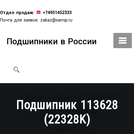
Перейти
к
Отдел продаж:
+74951452333
содержимому
Почта для заявок:
zakaz@samip.ru
Подшипники в России
Подшипник 113628
(22328K)