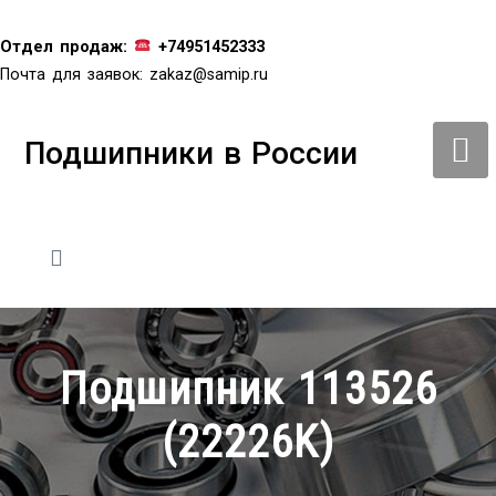
Перейти
к
Отдел продаж:
+74951452333
содержимому
Почта для заявок:
zakaz@samip.ru
Подшипники в России
Подшипник 113526
(22226K)