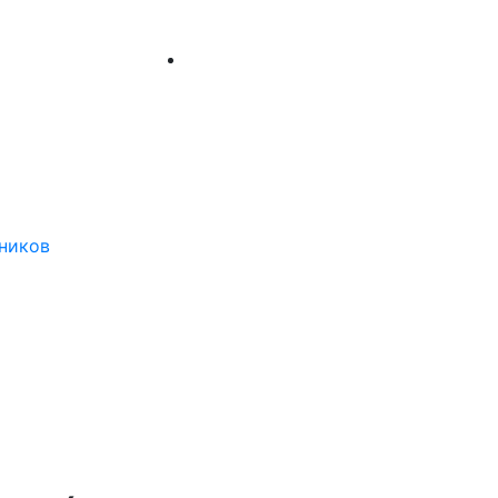
ников