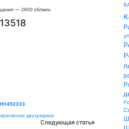
В
щения — 2600 об/мин.
к
13518
Р
у
Р
Р
п
р
Р
д
Р
951452333
С
ферические двухрядные
Ш
Следующая статья
Ш