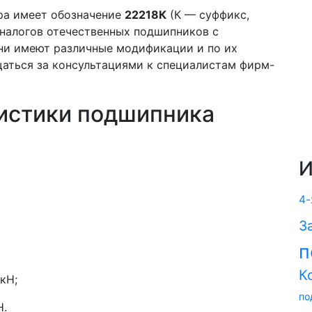
ра имеет обозначение
22218К
(К — суффикс,
налогов отечественных подшипников с
Они имеют различные модификации и по их
аться за консультациями к специалистам фирм-
истики подшипника
И
4-
З
п
К
кН;
по
Н.