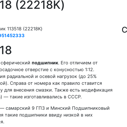
18 (22218K)
С
к 113518 (22218K)
951452333
18
 сферический
подшипник
. Его отличием от
осадочное отверстие с конусностью 1:12.
ия радиальной и осевой нагрузок (до 25%
й). Справа от номера как правило ставится
ку для внесения смазки. Также есть модификация
а) — такие изготавливались в СССР.
я — самарский 9 ГПЗ и Минский Подшипниковый
мя такие подшипники ввиду низкой в них
я.