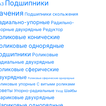
Подшипники
АЗ
ачения
Подшипники скольжения
адиально-упорные
Радильно-
порные двухрядные
Редуктор
оликовые конические
оликовые однорядные
одшипники
Роликовые
адиальные двухрядные
оликовые сферические
вухрядные
Роликовые сферические однорядные
оликовые упорные
С витыми роликами
оветы
Упорно-радиальные
Шайбы
Уход
ариковые двухрядные
ариковые однорядные