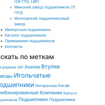
(28 ГПЗ, LBP)
Минский завод подшипников (11
ГПЗ)
Московский подшипниковый
завод
Импортные подшипники
Каталог подшипников
Применение подшипников
Контакты
скать по меткам
Втулки
Анализ
х рядные
SKF
Игольчатые
аводы
одшипники
Китай
Интересное
омбинированные
Компании
Корпуса
Подшипники
Подшипники
дшипников