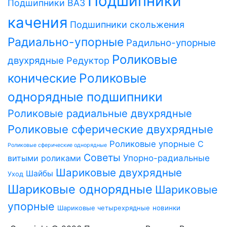
Подшипники
Подшипники ВАЗ
качения
Подшипники скольжения
Радиально-упорные
Радильно-упорные
Роликовые
двухрядные
Редуктор
Роликовые
конические
однорядные подшипники
Роликовые радиальные двухрядные
Роликовые сферические двухрядные
Роликовые упорные
С
Роликовые сферические однорядные
Советы
витыми роликами
Упорно-радиальные
Шариковые двухрядные
Шайбы
Уход
Шариковые однорядные
Шариковые
упорные
Шариковые четырехрядные
новинки