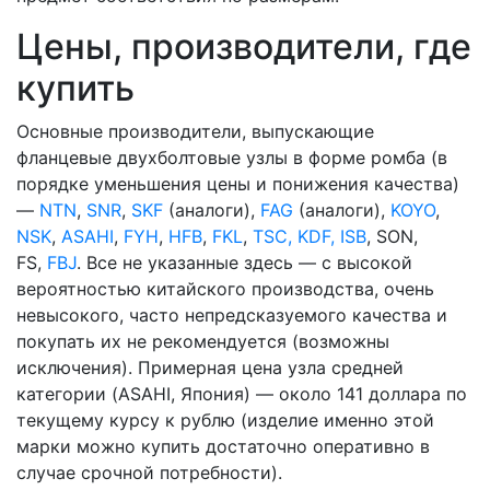
Цены, производители, где
купить
Основные производители, выпускающие
фланцевые двухболтовые узлы в форме ромба (в
порядке уменьшения цены и понижения качества)
—
NTN
,
SNR
,
SKF
(аналоги),
FAG
(аналоги),
KOYO
,
NSK
,
ASAHI
,
FYH
,
HFB
,
FKL
,
TSC, KDF, ISB
, SON,
FS,
FBJ
. Все не указанные здесь — с высокой
вероятностью китайского производства, очень
невысокого, часто непредсказуемого качества и
покупать их не рекомендуется (возможны
исключения). Примерная цена узла средней
категории (ASAHI, Япония) — около 141 доллара по
текущему курсу к рублю (изделие именно этой
марки можно купить достаточно оперативно в
случае срочной потребности).