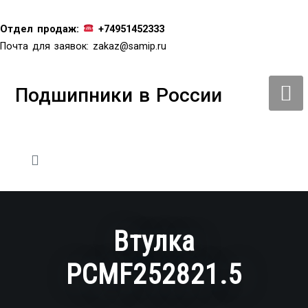
Перейти
к
Отдел продаж:
+74951452333
содержимому
Почта для заявок:
zakaz@samip.ru
Подшипники в России
Втулка
PCMF252821.5