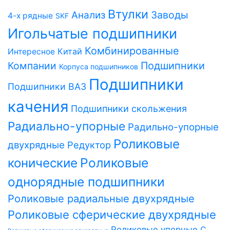
Втулки
Заводы
Анализ
4-х рядные
SKF
Игольчатые подшипники
Комбинированные
Китай
Интересное
Компании
Подшипники
Корпуса подшипников
Подшипники
Подшипники ВАЗ
качения
Подшипники скольжения
Радиально-упорные
Радильно-упорные
Роликовые
двухрядные
Редуктор
Роликовые
конические
однорядные подшипники
Роликовые радиальные двухрядные
Роликовые сферические двухрядные
Роликовые упорные
С