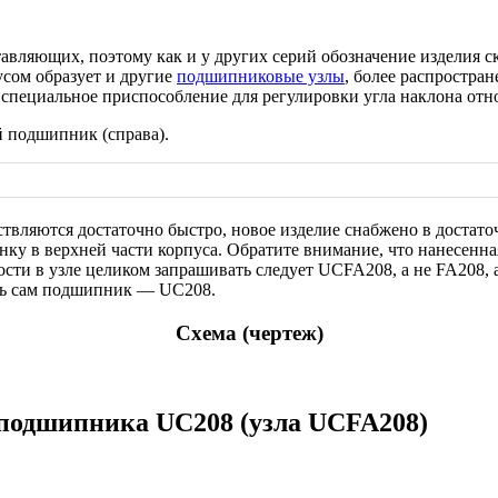
тавляющих, поэтому как и у других серий обозначение изделия 
усом образует и другие
подшипниковые узлы
, более распростра
специальное приспособление для регулировки угла наклона отно
ой подшипник (справа).
ляются достаточно быстро, новое изделие снабжено в достаточ
нку в верхней части корпуса. Обратите внимание, что нанесенна
сти в узле целиком запрашивать следует UCFA208, а не FA208, а
ить сам подшипник — UC208.
Схема (чертеж)
 подшипника UC208 (узла UCFA208)