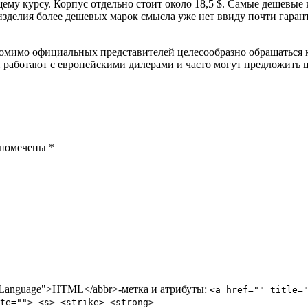
щему курсу. Корпус отдельно стоит около 18,5 $. Самые дешевые
 изделия более дешевых марок смысла уже нет ввиду почти гаран
помимо официальных представителей целесообразно обращаться
и работают с европейскими дилерами и часто могут предложить 
 помечены *
p Language">HTML</abbr>-метка и атрибуты:
<a href="" title=
te=""> <s> <strike> <strong>