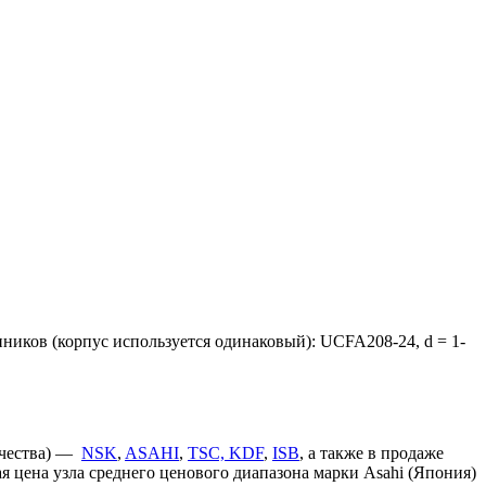
иков (корпус используется одинаковый): UCFA208-24, d = 1-
ачества) —
NSK
,
ASAHI
,
TSC, KDF
,
ISB
, а также в продаже
 цена узла среднего ценового диапазона марки Asahi (Япония)