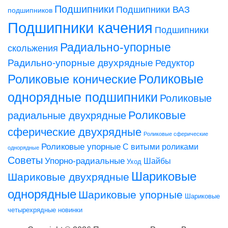
Подшипники
Подшипники ВАЗ
подшипников
Подшипники качения
Подшипники
Радиально-упорные
скольжения
Радильно-упорные двухрядные
Редуктор
Роликовые конические
Роликовые
однорядные подшипники
Роликовые
Роликовые
радиальные двухрядные
сферические двухрядные
Роликовые сферические
Роликовые упорные
С витыми роликами
однорядные
Советы
Упорно-радиальные
Шайбы
Уход
Шариковые
Шариковые двухрядные
однорядные
Шариковые упорные
Шариковые
четырехрядные
новинки