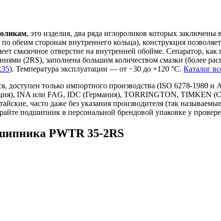
роликам
, это изделия, два ряда иглороликов которых заключены 
о обеим сторонам внутреннего кольца), конструкция позволяет
ет смазочное отверстие на внутренней обойме. Сепаратор, как 
ми (2RS), заполнена большим количеством смазки (более расп
35
). Температура эксплуатации — от −30 до +120 °C.
Каталог в
я, доступен только импортного производства (ISO 6278-1980 и
ция), INA или FAG, IDC (Германия), TORRINGTON, TIMKEN (С
йские, часто даже без указания производителя (так называемые
ирайте подшипник в персональной брендовой упаковке у провер
дшипника PWTR 35-2RS