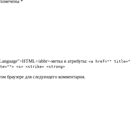
 помечены *
p Language">HTML</abbr>-метка и атрибуты:
<a href="" title=
te=""> <s> <strike> <strong>
том браузере для следующего комментария.