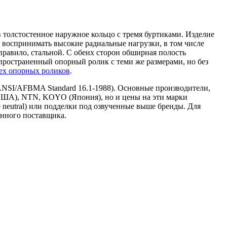
в толстостенное наружное кольцо с тремя буртиками. Изделие
 воспринимать высокие радиальные нагрузки, в том числе
правило, стальной. С обеих сторон обширная полость
ространенный опорный ролик с теми же размерами, но без
сех опорных роликов
.
 ANSI/AFBMA Standard 16.1-1988). Основные производители,
ША), NTN, KOYO (Япония), но и цены на эти марки
 neutral) или подделки под озвученные выше бренды. Для
енного поставщика.