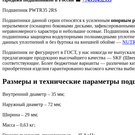
Подшипник PWTR35 2RS
Подшипники данной серии относятся к усиленным
опорным 
неразъемное (оснащено боковыми дисками, зафиксированными п
неравномерного характера и небольшие осевые. Подшипник име
подшипника защищена водоупорными полиамидными уплотнения
данных уплотнений и без буртика на внешней обойме —
NUTR
Подшипник не фигурирует в ГОСТ, у нас никогда не выпускалс
предлагающие продукцию высочайшего качества — SKF (Шве
соответствующие. Более бюджетные варианты — различные кита
приобретения изделия гарантированно высокого качества выб
Размеры и технические параметры по
Внутренний диаметр – 35 мм;
Наружный диаметр – 72 мм;
Ширина – 29 мм;
Масса – 0,63 кг;