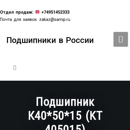
Перейти
к
Отдел продаж:
+74951452333
содержимому
Почта для заявок:
zakaz@samip.ru
Подшипники в России
Подшипник
К40*50*15 (KT
405015)