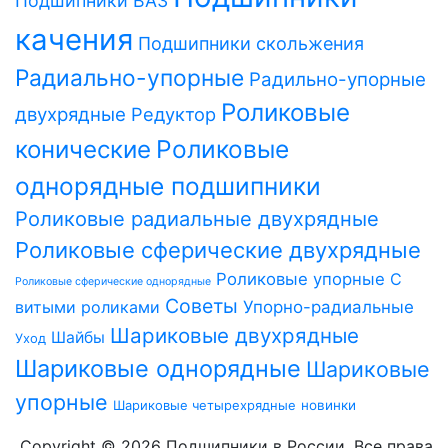
Подшипники ВАЗ
качения
Подшипники скольжения
Радиально-упорные
Радильно-упорные
Роликовые
двухрядные
Редуктор
Роликовые
конические
однорядные подшипники
Роликовые радиальные двухрядные
Роликовые сферические двухрядные
Роликовые упорные
С
Роликовые сферические однорядные
Советы
витыми роликами
Упорно-радиальные
Шариковые двухрядные
Шайбы
Уход
Шариковые однорядные
Шариковые
упорные
Шариковые четырехрядные
новинки
Copyright © 2026 Подшипники в России. Все права