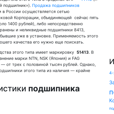
й подшипник»).
Продажа подшипников
 в России осуществляется сетью
ковой Корпорации, объединяющей сейчас пять
оло 1400 рублей), либо непосредственно
ранены и неликвидные подшипники 8413,
 бывшие уже в установке. Применяемость этого
ошего качества его нужно еще поискать.
дства этого типа имеет маркировку
51413
. В
нение марки NTN, NSK (Япония) и FAG
И
я — от трех с половиной тысяч рублей. Однако,
подшипники этого типа из наличия — крайне
4-
З
ристики
подшипника
п
К
по