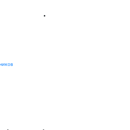
ников