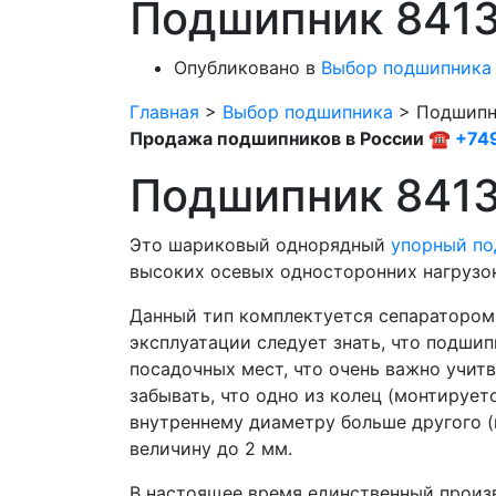
Подшипник 8413
Опубликовано в
Выбор подшипника
Главная
>
Выбор подшипника
>
Подшипни
Продажа подшипников в России ☎
+74
Подшипник 841
Это шариковый однорядный
упорный п
высоких осевых односторонних нагрузо
Данный тип комплектуется сепаратором и
эксплуатации следует знать, что подшип
посадочных мест, что очень важно учит
забывать, что одно из колец (монтируетс
внутреннему диаметру больше другого (м
величину до 2 мм.
В настоящее время единственный произ