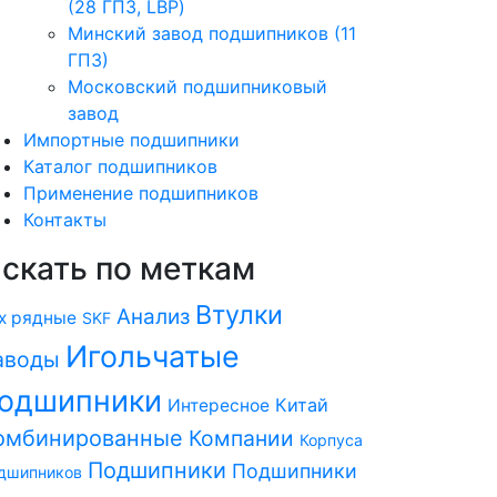
(28 ГПЗ, LBP)
Минский завод подшипников (11
ГПЗ)
Московский подшипниковый
завод
Импортные подшипники
Каталог подшипников
Применение подшипников
Контакты
скать по меткам
Втулки
Анализ
х рядные
SKF
Игольчатые
аводы
одшипники
Китай
Интересное
омбинированные
Компании
Корпуса
Подшипники
Подшипники
дшипников