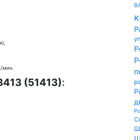
В
к
Р
у
),
Р
Р
/мин.
п
413 (51413)
:
р
Р
д
Р
С
Ш
Ш