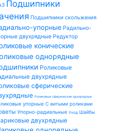
Подшипники
АЗ
ачения
Подшипники скольжения
адиально-упорные
Радильно-
порные двухрядные
Редуктор
оликовые конические
оликовые однорядные
одшипники
Роликовые
адиальные двухрядные
оликовые сферические
вухрядные
Роликовые сферические однорядные
оликовые упорные
С витыми роликами
оветы
Упорно-радиальные
Шайбы
Уход
ариковые двухрядные
ариковые однорядные