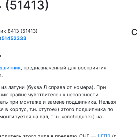
 (51413)
С
к 8413 (51413)
951452333
3
одшипник
, предназначенный для восприятия
к.
з латуни (буква Л справа от номера). При
ник крайне чувствителен к несоосности
вать при монтаже и замене подшипника. Нельзя
я в корпус, т.н. «тугое») этого подшипника по
онтируется на вал, т. н. «свободное») на
водитель этого типа в пределах СНГ —
1 ГПЗ
(г.