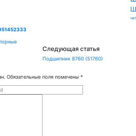
Ш
че
951452333
порные
Следующая статья
Подшипник 8760 (51760)
ан. Обязательные поля помечены *