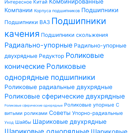
Комбинированные
Китай
Интересное
Компании
Подшипники
Корпуса подшипников
Подшипники
Подшипники ВАЗ
качения
Подшипники скольжения
Радиально-упорные
Радильно-упорные
Роликовые
двухрядные
Редуктор
Роликовые
конические
однорядные подшипники
Роликовые радиальные двухрядные
Роликовые сферические двухрядные
Роликовые упорные
С
Роликовые сферические однорядные
Советы
витыми роликами
Упорно-радиальные
Шариковые двухрядные
Шайбы
Уход
Шариковые однорядные
Шариковые